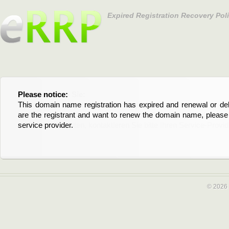
Expired Registration Recovery Pol
Please notice:
Bitte beachten Sie:
This domain name registration has expired and renewal or dele
Diese Domainregistrierung ist abgelaufen und die Verläng
are the registrant and want to renew the domain name, please 
Domain stehen an. Wenn Sie der Registrant sind und di
service provider.
verlängern möchten, kontaktieren Sie bitte Ihren Service-Provid
© 2026