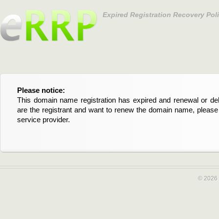
Expired Registration Recovery Pol
Please notice:
Bitte beachten Sie:
This domain name registration has expired and renewal or dele
Diese Domainregistrierung ist abgelaufen und die Verläng
are the registrant and want to renew the domain name, please 
Domain stehen an. Wenn Sie der Registrant sind und di
service provider.
verlängern möchten, kontaktieren Sie bitte Ihren Service-Provid
© 2026