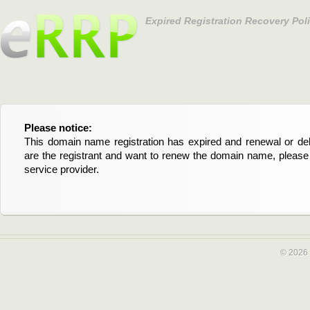
Expired Registration Recovery Pol
Please notice:
Bitte beachten Sie:
This domain name registration has expired and renewal or dele
Diese Domainregistrierung ist abgelaufen und die Verläng
are the registrant and want to renew the domain name, please 
Domain stehen an. Wenn Sie der Registrant sind und di
service provider.
verlängern möchten, kontaktieren Sie bitte Ihren Service-Provid
© 2026