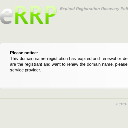
Expired Registration Recovery Pol
Please notice:
Bitte beachten Sie:
This domain name registration has expired and renewal or dele
Diese Domainregistrierung ist abgelaufen und die Verläng
are the registrant and want to renew the domain name, please 
Domain stehen an. Wenn Sie der Registrant sind und di
service provider.
verlängern möchten, kontaktieren Sie bitte Ihren Service-Provid
© 2026