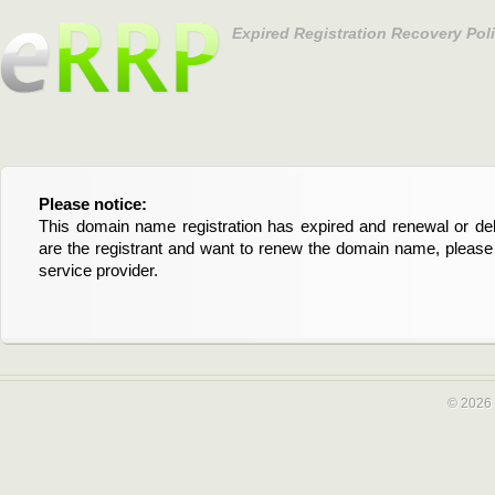
Expired Registration Recovery Pol
Please notice:
Bitte beachten Sie:
This domain name registration has expired and renewal or dele
Diese Domainregistrierung ist abgelaufen und die Verläng
are the registrant and want to renew the domain name, please 
Domain stehen an. Wenn Sie der Registrant sind und di
service provider.
verlängern möchten, kontaktieren Sie bitte Ihren Service-Provid
© 2026